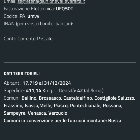
Email:
segreteria@unionevallevaraita.it
Fatturazione Elettronica:
UFQ50T
Codice IPA:
umvv
IBAN (per i vostri bonifici bancari):
Conto Corrente Postale:
DATI TERRITORIALI
Abitanti:
17.719 al 31/12/2024
Superficie:
411,14
Kmq. Densità:
42
(ab/kmq.)
Comuni:
Bellino, Brossasco, Casteldelfino, Costigliole Saluzzo,
Frassino, Isasca,Melle, Piasco, Pontechianale, Rossana,
Sampeyre, Venasca, Verzuolo
Comuni in convenzione per le funzioni montane: Busca