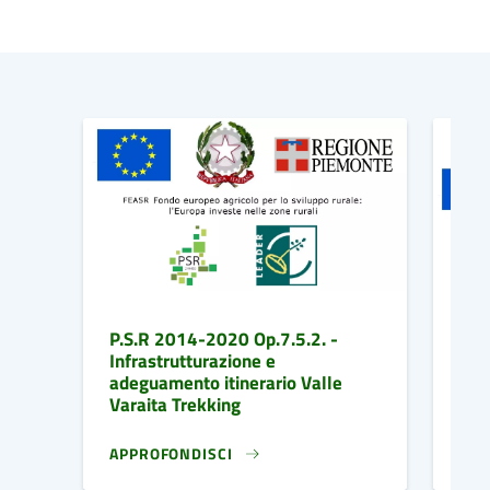
P.S.R 2014-2020 Op.7.5.2. -
P.S
Infrastrutturazione e
Var
adeguamento itinerario Valle
Varaita Trekking
APPROFONDISCI
APP
P.S.R 2014-2020 OP.7.5.2. -INFRASTRUTTURAZI
P.S