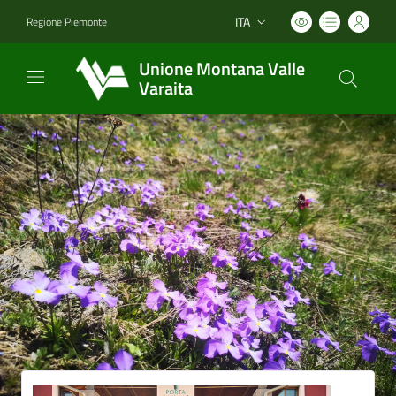
ITA
Regione Piemonte
Lingua attiva:
Unione Montana Valle
Varaita
Vai ai contenuti
Vai al footer