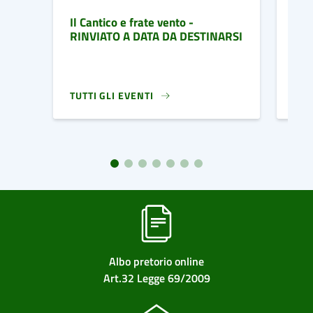
Il Cantico e frate vento -
For
RINVIATO A DATA DA DESTINARSI
TUTTI GLI EVENTI
TUT
IL CANTICO E FRATE VENTO - RINVIATO A DATA DA
FOR
Albo pretorio online
Art.32 Legge 69/2009