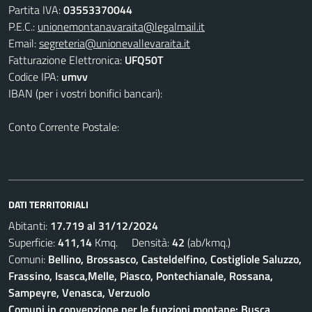
Partita IVA:
03553370044
P.E.C.:
unionemontanavaraita@legalmail.it
Email:
segreteria@unionevallevaraita.it
Fatturazione Elettronica:
UFQ50T
Codice IPA:
umvv
IBAN (per i vostri bonifici bancari):
Conto Corrente Postale:
DATI TERRITORIALI
Abitanti:
17.719 al 31/12/2024
Superficie:
411,14
Kmq. Densità:
42
(ab/kmq.)
Comuni:
Bellino, Brossasco, Casteldelfino, Costigliole Saluzzo,
Frassino, Isasca,Melle, Piasco, Pontechianale, Rossana,
Sampeyre, Venasca, Verzuolo
Comuni in convenzione per le funzioni montane: Busca