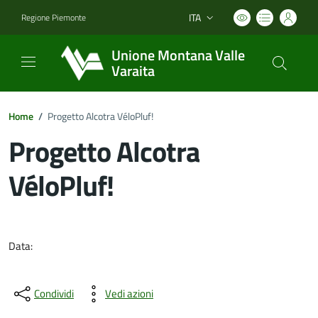
ITA
Regione Piemonte
Lingua attiva:
Unione Montana Valle
Varaita
Home
/
Progetto Alcotra VéloPluf!
Progetto Alcotra
VéloPluf!
Dettagli del documento
Data:
Condividi
Vedi azioni