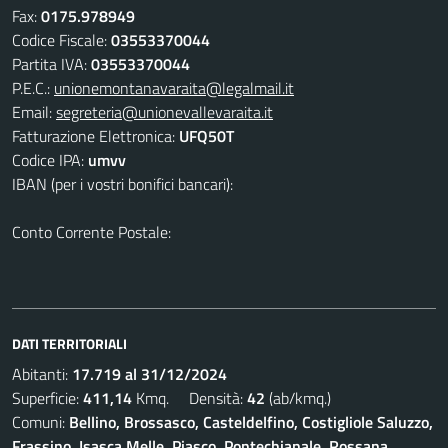
Fax:
0175.978949
Codice Fiscale:
03553370044
Partita IVA:
03553370044
P.E.C.:
unionemontanavaraita@legalmail.it
Email:
segreteria@unionevallevaraita.it
Fatturazione Elettronica:
UFQ50T
Codice IPA:
umvv
IBAN (per i vostri bonifici bancari):
Conto Corrente Postale:
DATI TERRITORIALI
Abitanti:
17.719 al 31/12/2024
Superficie:
411,14
Kmq. Densità:
42
(ab/kmq.)
Comuni:
Bellino, Brossasco, Casteldelfino, Costigliole Saluzzo,
Frassino, Isasca,Melle, Piasco, Pontechianale, Rossana,