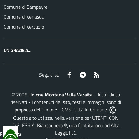
Comune di Sampeyre
Comune di Venasca
Comune di Verzuolo
UN GRAZIE A...
Facebook
Telegram
RSS
Seguici su
©
2026
Unione Montana Valle Varaita
- Tutti i diritti
riservati - I contenuti del sito, testi e immagini sono di
proprietà dell'Unione - CMS:
Città In Comune
Questo sito utilizza, nella versione per UTENTI CON
DISLESSIA,
Biancoenero ®
, una font italiana ad Alta
Leggibilità.
Reimposta