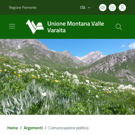
ITA
Regione Piemonte
Lingua attiva:
Unione Montana Valle
Varaita
Home
/
Argomenti
/
Comunicazione politica