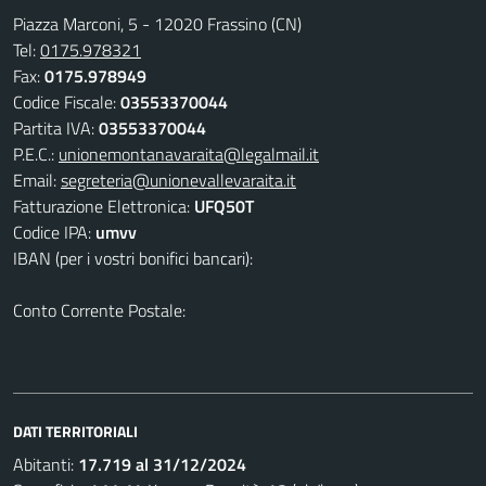
Piazza Marconi, 5 - 12020 Frassino (CN)
Tel:
0175.978321
Fax:
0175.978949
Codice Fiscale:
03553370044
Partita IVA:
03553370044
P.E.C.:
unionemontanavaraita@legalmail.it
Email:
segreteria@unionevallevaraita.it
Fatturazione Elettronica:
UFQ50T
Codice IPA:
umvv
IBAN (per i vostri bonifici bancari):
Conto Corrente Postale:
DATI TERRITORIALI
Abitanti:
17.719 al 31/12/2024