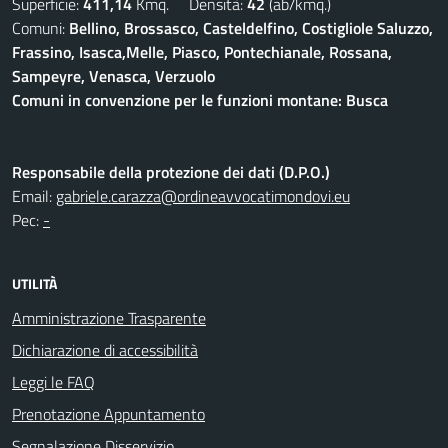
Superficie:
411,14
Kmq. Densità:
42
(ab/kmq.)
Comuni:
Bellino, Brossasco, Casteldelfino, Costigliole Saluzzo,
Frassino, Isasca,Melle, Piasco, Pontechianale, Rossana,
Sampeyre, Venasca, Verzuolo
Comuni in convenzione per le funzioni montane: Busca
Responsabile della protezione dei dati (D.P.O.)
Email:
gabriele.carazza@ordineavvocatimondovi.eu
Pec:
-
UTILITÀ
Amministrazione Trasparente
Dichiarazione di accessibilità
Leggi le FAQ
Prenotazione Appuntamento
Segnalazione Disservizio