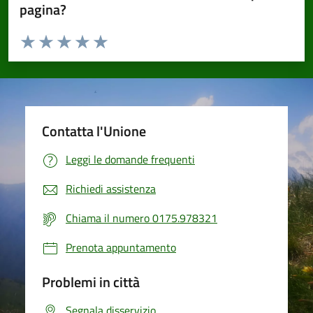
pagina?
Valuta da 1 a 5 stelle la pagina
Valuta 1 stelle su 5
Valuta 2 stelle su 5
Valuta 3 stelle su 5
Valuta 4 stelle su 5
Valuta 5 stelle su 5
Contatta l'Unione
Leggi le domande frequenti
Richiedi assistenza
Chiama il numero 0175.978321
Prenota appuntamento
Problemi in città
Segnala disservizio