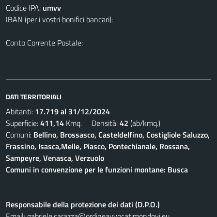
Codice IPA:
umvv
IBAN (per i vostri bonifici bancari):
Conto Corrente Postale:
DATI TERRITORIALI
Abitanti:
17.719 al 31/12/2024
Superficie:
411,14
Kmq. Densità:
42
(ab/kmq.)
Comuni:
Bellino, Brossasco, Casteldelfino, Costigliole Saluzzo,
Frassino, Isasca,Melle, Piasco, Pontechianale, Rossana,
Sampeyre, Venasca, Verzuolo
Comuni in convenzione per le funzioni montane: Busca
Responsabile della protezione dei dati (D.P.O.)
Email:
gabriele.carazza@ordineavvocatimondovi.eu