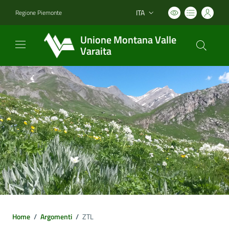
ITA
Regione Piemonte
Lingua attiva:
Unione Montana Valle
Varaita
Home
/
Argomenti
/
ZTL