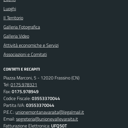
Luoghi
Il Territorio
Galleria Fotografica
Galleria Video
Attività economiche e Servizi
Associazioni e Comitati
CONTATTI E RECAPITI
Piazza Marconi, 5 - 12020 Frassino (CN)
Tel:
0175.978321
Fax:
0175.978949
Codice Fiscale:
03553370044
Partita IVA:
03553370044
P.E.C.:
unionemontanavaraita@legalmail.it
Email:
segreteria@unionevallevaraita.it
Fatturazione Elettronica:
UFQ50T